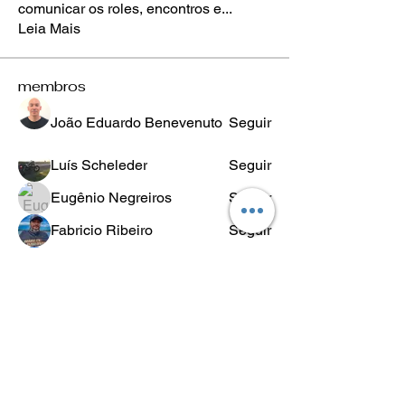
comunicar os roles, encontros e
...
Leia Mais
membros
João Eduardo Benevenuto
Seguir
Luís Scheleder
Seguir
Eugênio Negreiros
Seguir
Fabricio Ribeiro
Seguir
Wheligton Dias
Seguir
Ver todos os membros (589)