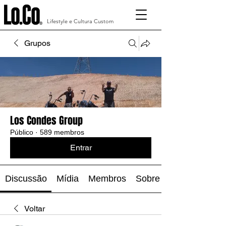
Lifestyle e Cultura Custom
Grupos
Los Condes Group
Público
·
589 membros
Entrar
Discussão
Mídia
Membros
Sobre
Voltar