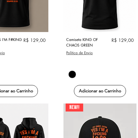
alização rápida
Visualização rápida
S I'M F#KING
Preço
Camiseta KING OF
Preço
R$ 129,00
R$ 129,00
CHAOS GREEN
nvio
Política de Envio
ionar ao Carrinho
Adicionar ao Carrinho
NEW!!