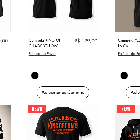
Visualização rápida
Visu
Camiseta KING OF
Preço
Camiseta YE
9,00
R$ 129,00
CHAOS YELLOW
Lo.Co.
Política de Envio
Política de E
Adicionar ao Carrinho
Adic
NEW!!
NEW!!