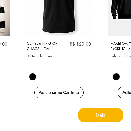
Visualização rápida
Visu
Camiseta KING OF
Preço
MOLETOM YE
9,00
R$ 129,00
CHAOS NEW
F#CKING Lo
Política de Envio
Política de E
Adicionar ao Carrinho
Adic
Mais