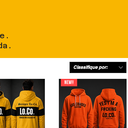
e.
da.
Classifique por:
NEW!!