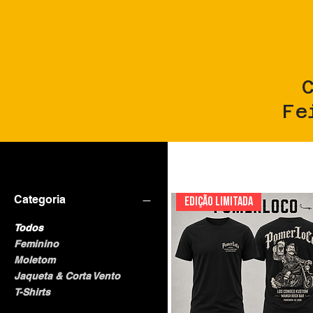
C
Fe
Filtrar
Categoria
EDIÇÃO LIMITADA
Todos
Feminino
Moletom
Jaqueta & Corta Vento
T-Shirts