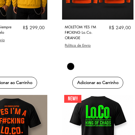
alização rápida
Visualização rápida
Siempre
Preço
MOLETOM YES I'M
Preço
R$ 299,00
R$ 249,00
elo
F#CKING Lo.Co.
ORANGE
nvio
Política de Envio
ionar ao Carrinho
Adicionar ao Carrinho
NEW!!