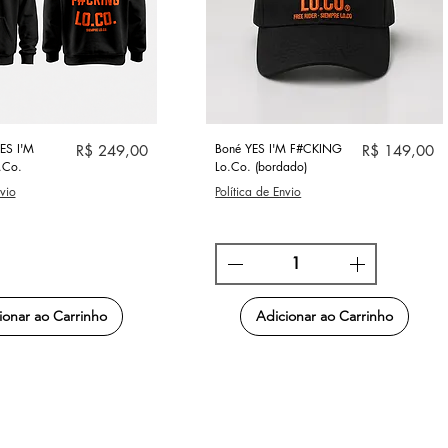
alização rápida
Visualização rápida
S I'M
Preço
Boné YES I'M F#CKING
Preço
R$ 249,00
R$ 149,00
.Co.
Lo.Co. (bordado)
nvio
Política de Envio
ionar ao Carrinho
Adicionar ao Carrinho