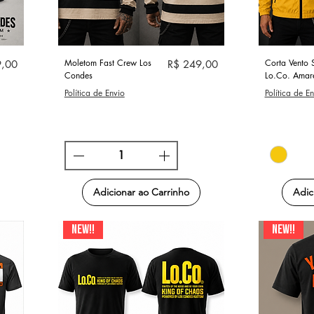
Visualização rápida
Visu
Moletom Fast Crew Los
Preço
Corta Vento 
9,00
R$ 249,00
Condes
Lo.Co. Amar
Política de Envio
Política de E
Adicionar ao Carrinho
Adic
NEW!!
NEW!!