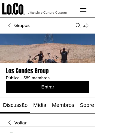
Lifestyle e Cultura Custom
Grupos
Los Condes Group
Público
·
589 membros
Entrar
Discussão
Mídia
Membros
Sobre
Voltar