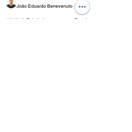
João Eduardo Benevenuto
Seguir
Luís Scheleder
Seguir
Eugênio Negreiros
Seguir
Fabricio Ribeiro
Seguir
Wheligton Dias
Seguir
Ver todos os membros (589)
POLÍTICA
DE
RETORNO