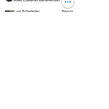
Luís Scheleder
Seguir
Eugênio Negreiros
Seguir
Fabricio Ribeiro
Seguir
Wheligton Dias
Seguir
Ver todos os membros (589)
POLÍTICA
DE
RETORNO
Lo.Co. é abreviação de Los Condes