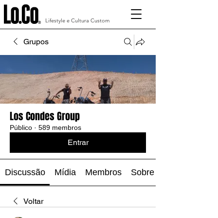
Lifestyle e Cultura Custom
Grupos
Los Condes Group
Público
·
589 membros
Entrar
Discussão
Mídia
Membros
Sobre
Voltar