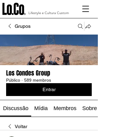
Lifestyle e Cultura Custom
Grupos
Los Condes Group
Público
·
589 membros
Entrar
Discussão
Mídia
Membros
Sobre
Voltar