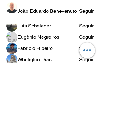
João Eduardo Benevenuto
Seguir
Luís Scheleder
Seguir
Eugênio Negreiros
Seguir
Fabricio Ribeiro
Seguir
Wheligton Dias
Seguir
Ver todos os membros (589)
POLÍTICA
DE