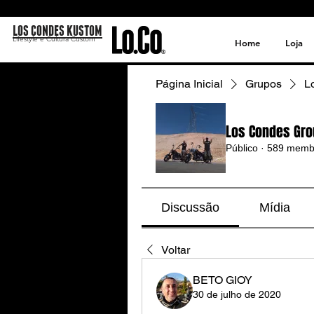
LOS CONDES KUSTOM
Lifestyle e Cultura Custom
Home
Loja
Página Inicial
Grupos
L
Los Condes Gro
Público
·
589 memb
Discussão
Mídia
Voltar
BETO GIOY
30 de julho de 2020