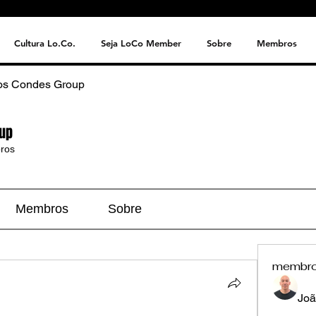
Cultura Lo.Co.
Seja LoCo Member
Sobre
Membros
os Condes Group
up
ros
Membros
Sobre
membr
Joã