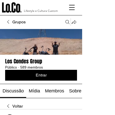
Lifestyle e Cultura Custom
Grupos
Los Condes Group
Público
·
589 membros
Entrar
Discussão
Mídia
Membros
Sobre
Voltar