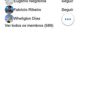
Eugênio Negreiros
Seguir
Fabricio Ribeiro
Seguir
Wheligton Dias
Seguir
Ver todos os membros (589)
POLÍTICA
DE
RETORNO
Lo.Co. é abreviação de Los Condes
Los Condes Kustom - Motos Custom, Roupas e acessórios para
motociclistas.
Lifestyle & Custom Wear
Desde 2018