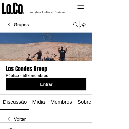
Lifestyle e Cultura Custom
Grupos
Los Condes Group
Público
·
589 membros
Entrar
Discussão
Mídia
Membros
Sobre
Voltar