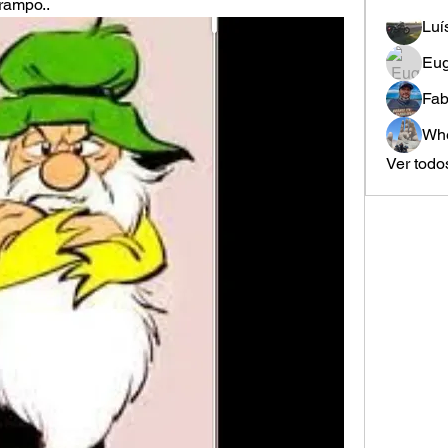
rampo..
Luí
Eug
Fab
Whe
Ver todo