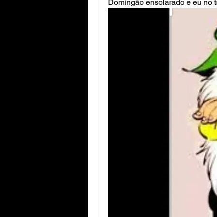
Domingão ensolarado e eu no t