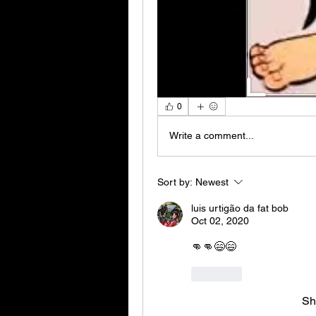
0
Write a comment...
Sort by:
Newest
luis urtigão da fat bob
Oct 02, 2020
👊👊😄😄
Like
Sh