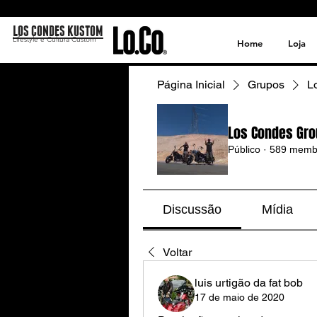
LOS CONDES KUSTOM
Lifestyle e Cultura Custom
Home
Loja
Página Inicial
Grupos
L
Los Condes Gro
Público
·
589 memb
Discussão
Mídia
Voltar
luis urtigão da fat bob
17 de maio de 2020