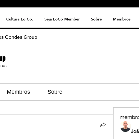
Cultura Lo.Co.
Seja LoCo Member
Sobre
Membros
os Condes Group
up
ros
Membros
Sobre
membr
Joã