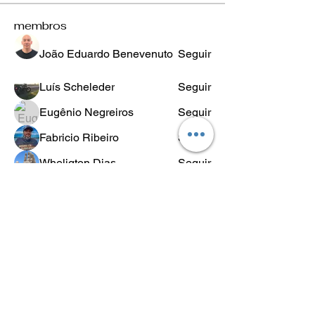
membros
João Eduardo Benevenuto
Seguir
Luís Scheleder
Seguir
Eugênio Negreiros
Seguir
Fabricio Ribeiro
Seguir
Wheligton Dias
Seguir
Ver todos os membros (589)
POLÍTICA