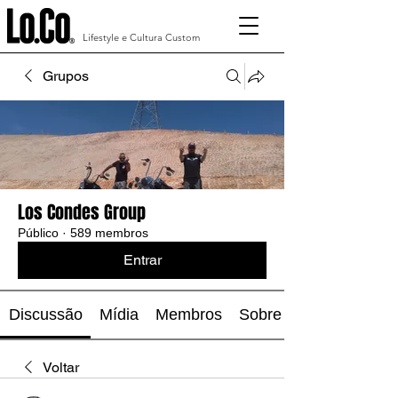
Lifestyle e Cultura Custom
Grupos
Los Condes Group
Público
·
589 membros
Entrar
Discussão
Mídia
Membros
Sobre
Voltar