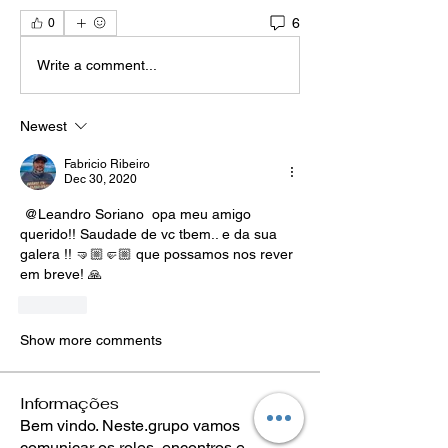
6
0
Write a comment...
Newest
Fabricio Ribeiro
Dec 30, 2020
@Leandro Soriano
 opa meu amigo 
querido!! Saudade de vc tbem.. e da sua 
galera !! 🤜🏼🤛🏼 que possamos nos rever 
em breve! 🙏
Like
Show more comments
Informações
Bem vindo. Neste.grupo vamos
comunicar os roles, encontros e
...