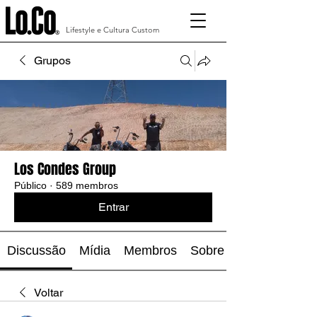
Lifestyle e Cultura Custom
Grupos
Los Condes Group
Público
·
589 membros
Entrar
Discussão
Mídia
Membros
Sobre
Voltar