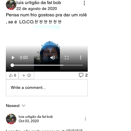
luis urtigão da fat bob
22 de agosto de 2020
Pensa num frio gostoso pra dar um rolê 
, se é  LO.CO.🤘🤘🤘🤘🤘🤘
2
0
Write a comment...
Newest
luis urtigão da fat bob
Oct 03, 2020