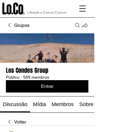
Lifestyle e Cultura Custom
Grupos
Los Condes Group
Público
·
589 membros
Entrar
Discussão
Mídia
Membros
Sobre
Voltar