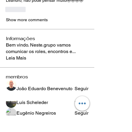
Leandro, não pode pensar muito🤣🤣🤣🤣
Like
Show more comments
Informações
Bem vindo. Neste.grupo vamos
comunicar os roles, encontros e
...
Leia Mais
membros
João Eduardo Benevenuto
Seguir
Luís Scheleder
Seguir
Eugênio Negreiros
Seguir
Fabricio Ribeiro
Seguir