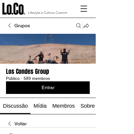
Lifestyle e Cultura Custom
Grupos
Los Condes Group
Público
·
589 membros
Entrar
Discussão
Mídia
Membros
Sobre
Voltar