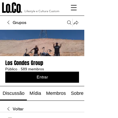
Lifestyle e Cultura Custom
Grupos
Los Condes Group
Público
·
589 membros
Entrar
Discussão
Mídia
Membros
Sobre
Voltar