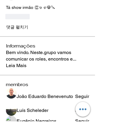
Tá show irmão 👏🤜🤛💀🔪
좋아요
댓글 펼치기
Informações
Bem vindo. Neste.grupo vamos
comunicar os roles, encontros e
...
Leia Mais
membros
João Eduardo Benevenuto
Seguir
Luís Scheleder
Seguir
Eugênio Negreiros
Seguir
Fabricio Ribeiro
Seguir