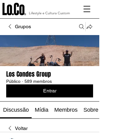
Lifestyle e Cultura Custom
Grupos
Los Condes Group
Público
·
589 membros
Entrar
Discussão
Mídia
Membros
Sobre
Voltar