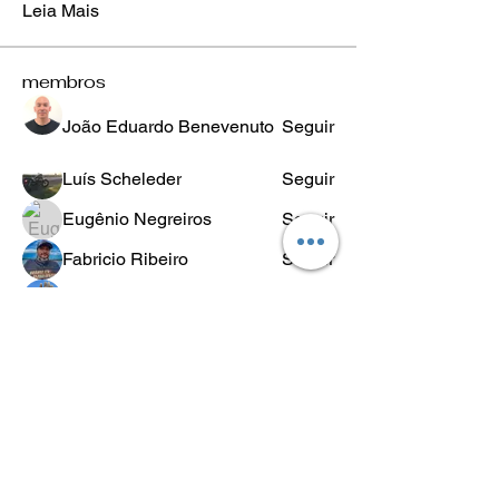
Leia Mais
membros
João Eduardo Benevenuto
Seguir
Luís Scheleder
Seguir
Eugênio Negreiros
Seguir
Fabricio Ribeiro
Seguir
Wheligton Dias
Seguir
Ver todos os membros (589)