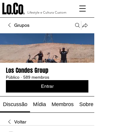
Lifestyle e Cultura Custom
Grupos
Los Condes Group
Público
·
589 membros
Entrar
Discussão
Mídia
Membros
Sobre
Voltar