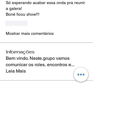
Só esperando acabar essa onda pra reunir 
a galera!
Boné ficou show!!!
Curtir
Mostrar mais comentários
Informações
Bem vindo. Neste.grupo vamos
comunicar os roles, encontros e
...
Leia Mais
membros
João Eduardo Benevenuto
Seguir
Luís Scheleder
Seguir
Eugênio Negreiros
Seguir