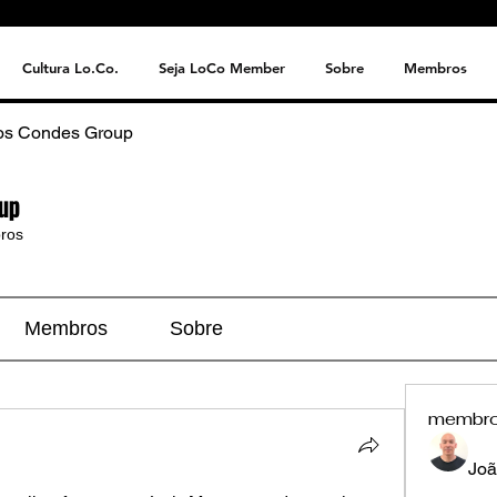
Cultura Lo.Co.
Seja LoCo Member
Sobre
Membros
os Condes Group
up
ros
Membros
Sobre
membr
Joã