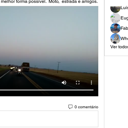
Fechando o final de semana da melhor forma possível.  Moto,  estrada e amigos. 
Luí
Eug
Fab
Whe
Ver todo
0 comentário