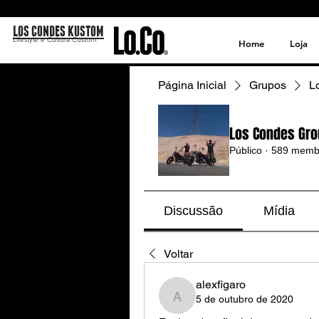
LOS CONDES KUSTOM
Lifestyle e Cultura Custom
Home
Loja
Página Inicial
Grupos
L
Los Condes Gro
Público
·
589 memb
Discussão
Mídia
Voltar
alexfigaro
5 de outubro de 2020
alexfigaro