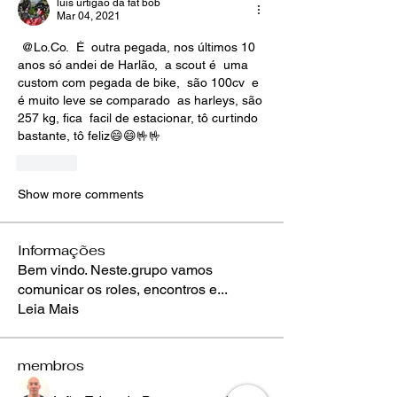
luis urtigão da fat bob
Mar 04, 2021
@Lo.Co.
 Ė  outra pegada, nos últimos 10 
anos só andei de Harlão,  a scout é  uma 
custom com pegada de bike,  são 100cv  e 
é muito leve se comparado  as harleys, são 
257 kg, fica  facil de estacionar, tô curtindo 
bastante, tô feliz😄😄🤟🤟
Like
Show more comments
Informações
Bem vindo. Neste.grupo vamos
comunicar os roles, encontros e
...
Leia Mais
membros