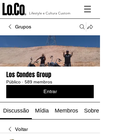
Lifestyle e Cultura Custom
Grupos
Los Condes Group
Público
·
589 membros
Entrar
Discussão
Mídia
Membros
Sobre
Voltar