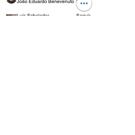
João Eduardo Benevenuto
Seguir
Luís Scheleder
Seguir
Eugênio Negreiros
Seguir
Fabricio Ribeiro
Seguir
Wheligton Dias
Seguir
Ver todos os membros (589)
POLÍTICA
DE
RETORNO
Lo.Co. é abreviação de Los Condes