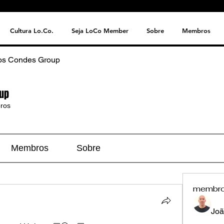
Cultura Lo.Co.
Seja LoCo Member
Sobre
Membros
os Condes Group
up
ros
Membros
Sobre
membr
Joã