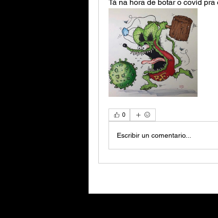
Tá na hora de botar o covid pra
0
Escribir un comentario...