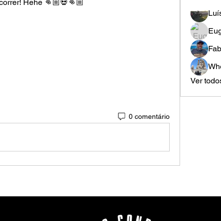
 correr! Hehe 👊🏼💀👊🏼
Luí
Eug
Fab
Whe
Ver todo
0 comentário