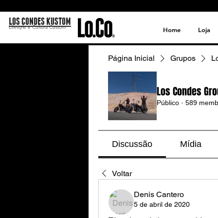
LOS CONDES KUSTOM
Lifestyle e Cultura Custom
Home
Loja
Página Inicial
Grupos
L
Los Condes Gro
Público
·
589 memb
Discussão
Mídia
Voltar
Denis Cantero
5 de abril de 2020