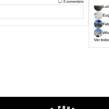
0 comentário
Luí
Eug
Fab
Whe
Ver todo