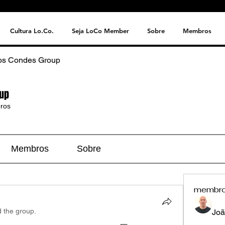
Cultura Lo.Co.
Seja LoCo Member
Sobre
Membros
os Condes Group
up
ros
Membros
Sobre
membr
d the group.
Joã