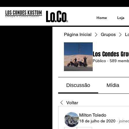
LOS CONDES KUSTOM
Lifestyle e Cultura Custom
Home
Loja
Página Inicial
Grupos
L
Los Condes Gro
Público
·
589 memb
Discussão
Mídia
Voltar
Milton Toledo
18 de julho de 2020
·
joine