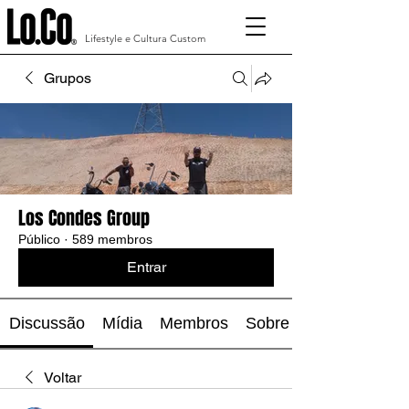
Lifestyle e Cultura Custom
Grupos
Los Condes Group
Público
·
589 membros
Entrar
Discussão
Mídia
Membros
Sobre
Voltar