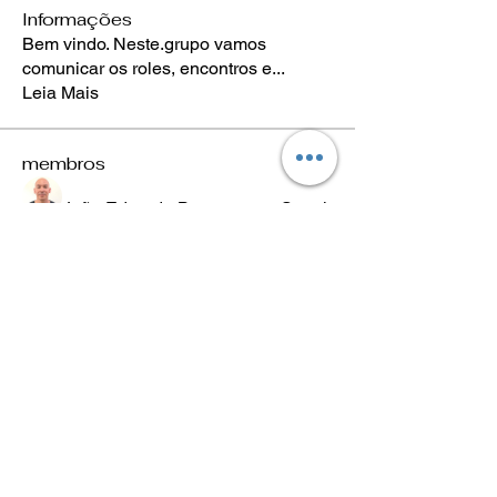
Informações
Bem vindo. Neste.grupo vamos
comunicar os roles, encontros e
...
Leia Mais
membros
João Eduardo Benevenuto
Seguir
Luís Scheleder
Seguir
Eugênio Negreiros
Seguir
Fabricio Ribeiro
Seguir
Wheligton Dias
Seguir
Ver todos os membros (589)