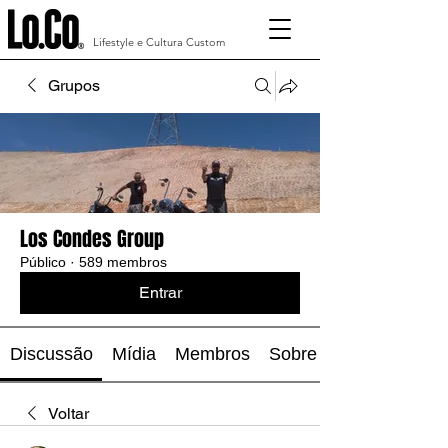
Lifestyle e Cultura Custom
Grupos
Los Condes Group
Público
·
589 membros
Entrar
Discussão
Mídia
Membros
Sobre
Voltar