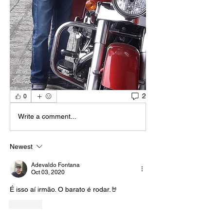
2
0
Write a comment...
Newest
Adevaldo Fontana
Oct 03, 2020
É isso aí irmão. O barato é rodar.🤘
Like