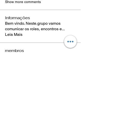
Show more comments
Informações
Bem vindo. Neste.grupo vamos
comunicar os roles, encontros e
...
Leia Mais
membros
João Eduardo Benevenuto
Seguir
Luís Scheleder
Seguir
Eugênio Negreiros
Seguir
Fabricio Ribeiro
Seguir
Wheligton Dias
Seguir
Ver todos os membros (589)