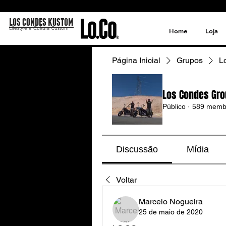
LOS CONDES KUSTOM
Lifestyle e Cultura Custom
Home
Loja
Página Inicial
Grupos
L
Los Condes Gro
Público
·
589 memb
Discussão
Mídia
Voltar
Marcelo Nogueira
25 de maio de 2020