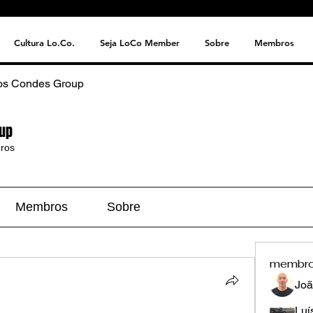
Cultura Lo.Co.
Seja LoCo Member
Sobre
Membros
os Condes Group
up
ros
Membros
Sobre
membr
Joã
Luí