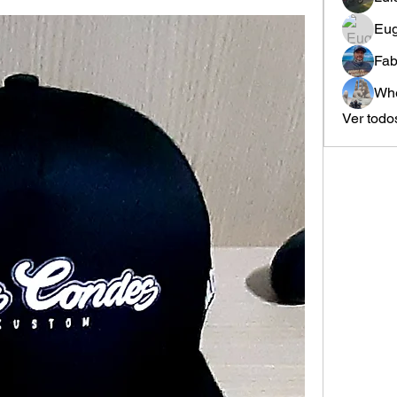
Eug
Fab
Whe
Ver todo