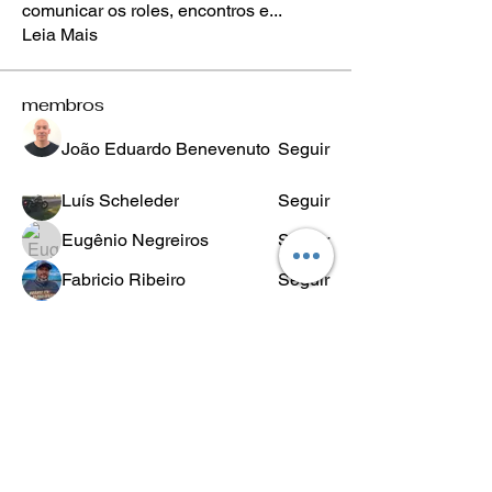
comunicar os roles, encontros e
...
Leia Mais
membros
João Eduardo Benevenuto
Seguir
Luís Scheleder
Seguir
Eugênio Negreiros
Seguir
Fabricio Ribeiro
Seguir
Wheligton Dias
Seguir
Ver todos os membros (589)