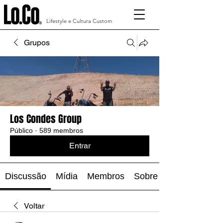
Lifestyle e Cultura Custom
Grupos
Los Condes Group
Público
·
589 membros
Entrar
Discussão
Mídia
Membros
Sobre
Voltar