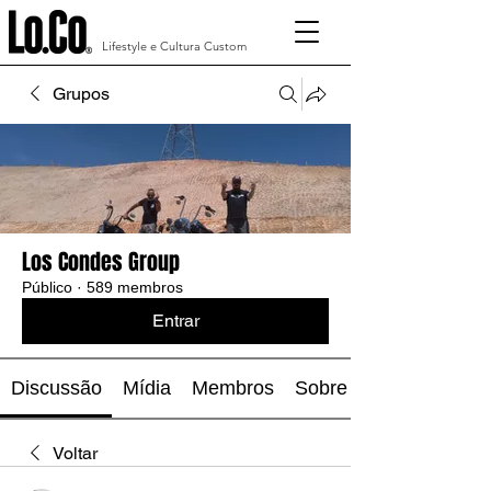
Lifestyle e Cultura Custom
Grupos
Los Condes Group
Público
·
589 membros
Entrar
Discussão
Mídia
Membros
Sobre
Voltar