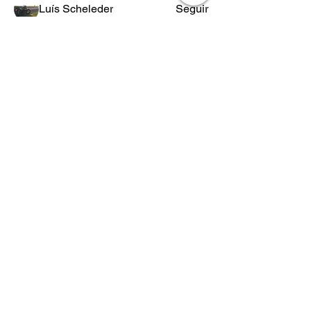
Luís Scheleder
Seguir
Eugênio Negreiros
Seguir
Fabricio Ribeiro
Seguir
Wheligton Dias
Seguir
Ver todos os membros (589)
POLÍTICA
DE
RETORNO
Lo.Co. é abreviação de Los Condes
Los Condes Kustom - Motos Custom, Roupas e acessórios para
motociclistas.
Lifestyle & Custom Wear