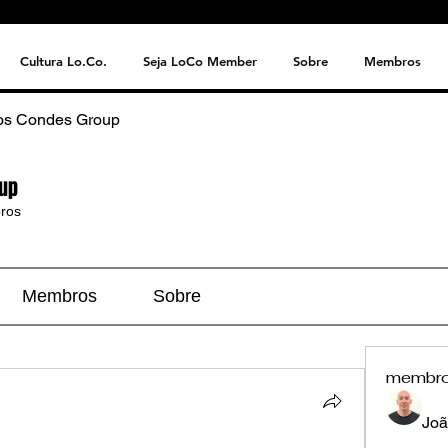
Cultura Lo.Co.
Seja LoCo Member
Sobre
Membros
os Condes Group
up
ros
Membros
Sobre
membr
Joã