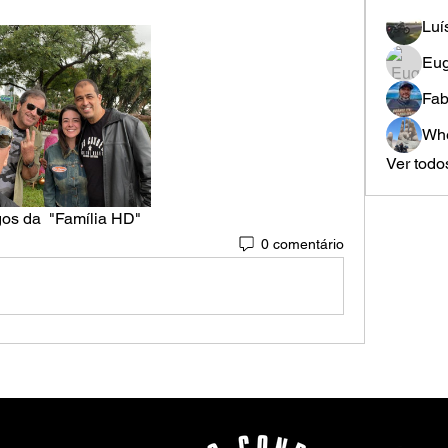
Luí
Eug
Fab
Whe
Ver todo
os da  "Família HD"
0 comentário