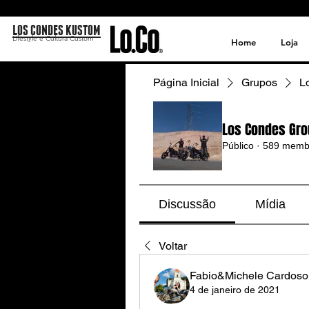
LOS CONDES KUSTOM
Lifestyle e Cultura Custom
Home
Loja
Página Inicial
Grupos
L
Los Condes Gro
Público
·
589 memb
Discussão
Mídia
Voltar
Fabio&Michele Cardoso
4 de janeiro de 2021