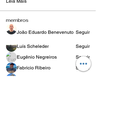
Leia Mais
membros
João Eduardo Benevenuto
Seguir
Luís Scheleder
Seguir
Eugênio Negreiros
Seguir
Fabricio Ribeiro
Seguir
Wheligton Dias
Seguir
Ver todos os membros (589)