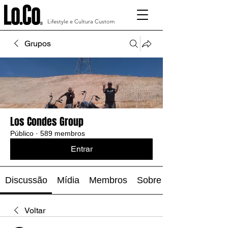
Lifestyle e Cultura Custom
Grupos
Los Condes Group
Público
·
589 membros
Entrar
Discussão
Mídia
Membros
Sobre
Voltar