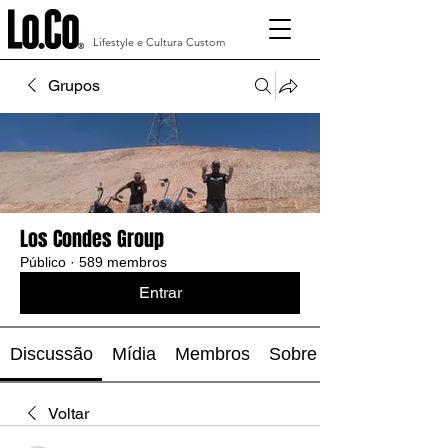
Lifestyle e Cultura Custom
Grupos
Los Condes Group
Público
·
589 membros
Entrar
Discussão
Mídia
Membros
Sobre
Voltar