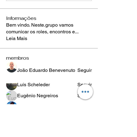
Informações
Bem vindo. Neste.grupo vamos
comunicar os roles, encontros e
...
Leia Mais
membros
João Eduardo Benevenuto
Seguir
Luís Scheleder
Seguir
Eugênio Negreiros
Seguir
Fabricio Ribeiro
Seguir
Wheligton Dias
Seguir
Ver todos os membros (589)