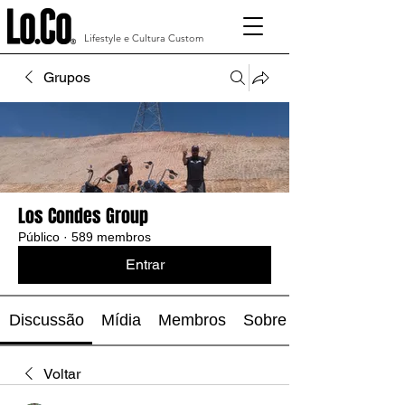
Lifestyle e Cultura Custom
Grupos
Los Condes Group
Público
·
589 membros
Entrar
Discussão
Mídia
Membros
Sobre
Voltar