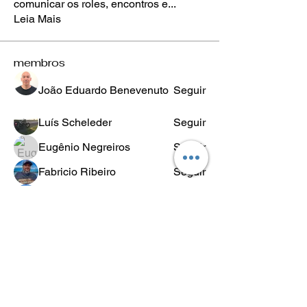
comunicar os roles, encontros e
...
Leia Mais
membros
João Eduardo Benevenuto
Seguir
Luís Scheleder
Seguir
Eugênio Negreiros
Seguir
Fabricio Ribeiro
Seguir
Wheligton Dias
Seguir
Ver todos os membros (589)