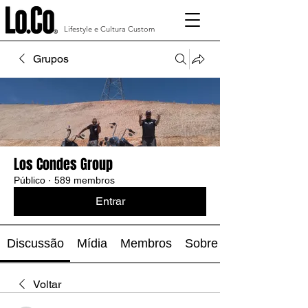
Lifestyle e Cultura Custom
Grupos
Los Condes Group
Público
·
589 membros
Entrar
Discussão
Mídia
Membros
Sobre
Voltar