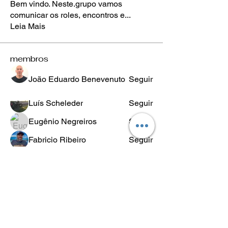
Bem vindo. Neste.grupo vamos
comunicar os roles, encontros e
...
Leia Mais
membros
João Eduardo Benevenuto
Seguir
Luís Scheleder
Seguir
Eugênio Negreiros
Seguir
Fabricio Ribeiro
Seguir
Wheligton Dias
Seguir
Ver todos os membros (589)