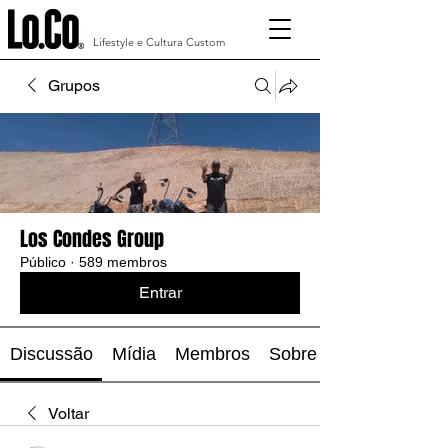
Lifestyle e Cultura Custom
Grupos
Los Condes Group
Público
·
589 membros
Entrar
Discussão
Mídia
Membros
Sobre
Voltar