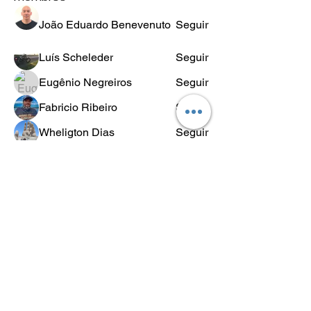
João Eduardo Benevenuto
Seguir
Luís Scheleder
Seguir
Eugênio Negreiros
Seguir
Fabricio Ribeiro
Seguir
Wheligton Dias
Seguir
Ver todos os membros (589)
POLÍTICA
DE