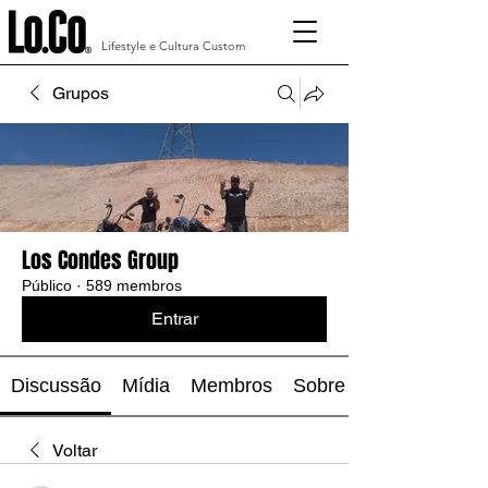
Lifestyle e Cultura Custom
Grupos
Los Condes Group
Público
·
589 membros
Entrar
Discussão
Mídia
Membros
Sobre
Voltar