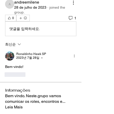
andreemilene
andreemilene
28 de julho de 2023
·
joined the
group.
1
0
댓글을 입력하세요.
최신순
Ronaldinho Hawk SP
2023년 7월 28일
•
Bem-vindo!
좋아요
Informações
Bem vindo. Neste.grupo vamos
comunicar os roles, encontros e
...
Leia Mais