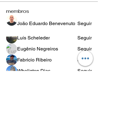
membros
João Eduardo Benevenuto
Seguir
Luís Scheleder
Seguir
Eugênio Negreiros
Seguir
Fabricio Ribeiro
Seguir
Wheligton Dias
Seguir
Ver todos os membros (589)
POLÍTICA