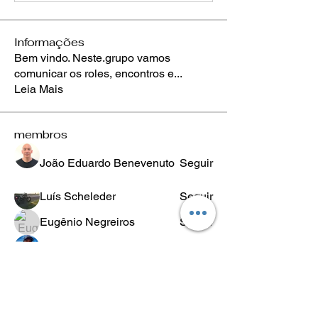
Informações
Bem vindo. Neste.grupo vamos
comunicar os roles, encontros e
...
Leia Mais
membros
João Eduardo Benevenuto
Seguir
Luís Scheleder
Seguir
Eugênio Negreiros
Seguir
Fabricio Ribeiro
Seguir
Wheligton Dias
Seguir
Ver todos os membros (589)