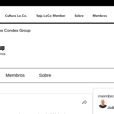
Cultura Lo.Co.
Seja LoCo Member
Sobre
Membros
os Condes Group
up
ros
Membros
Sobre
membr
Joã