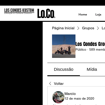
LOS CONDES KUSTOM
Lifestyle e Cultura Custom
Home
Loja
Página Inicial
Grupos
L
Los Condes Gro
Público
·
589 memb
Discussão
Mídia
Voltar
Marcio
12 de maio de 2020