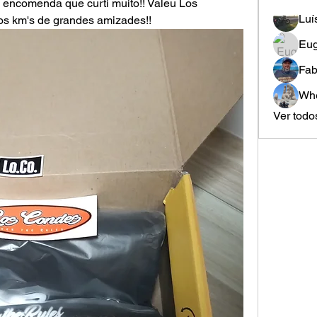
 encomenda que curti muito!! Valeu Los 
Luí
os km's de grandes amizades!! 
Eug
Fab
Whe
Ver todo