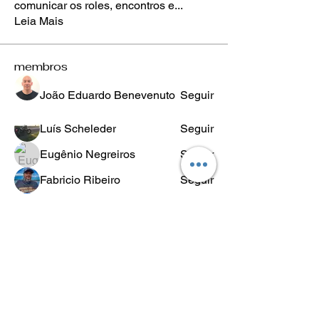
comunicar os roles, encontros e
...
Leia Mais
membros
João Eduardo Benevenuto
Seguir
Luís Scheleder
Seguir
Eugênio Negreiros
Seguir
Fabricio Ribeiro
Seguir
Wheligton Dias
Seguir
Ver todos os membros (589)