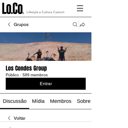
Lifestyle e Cultura Custom
Grupos
Los Condes Group
Público
·
589 membros
Entrar
Discussão
Mídia
Membros
Sobre
Voltar