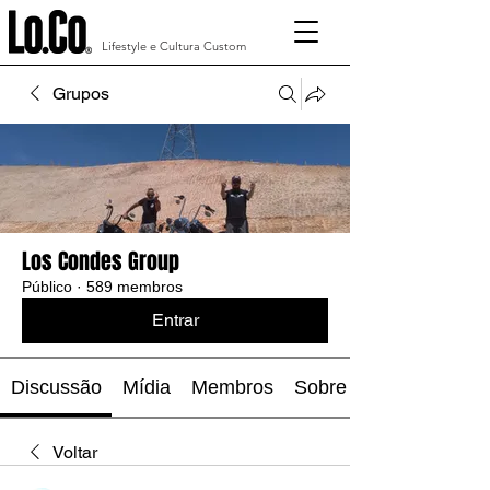
Lifestyle e Cultura Custom
Grupos
Los Condes Group
Público
·
589 membros
Entrar
Discussão
Mídia
Membros
Sobre
Voltar