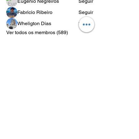
Eugênio Negreiros
Seguir
Fabricio Ribeiro
Seguir
Wheligton Dias
Seguir
Ver todos os membros (589)
POLÍTICA
DE
RETORNO
Lo.Co. é abreviação de Los Condes
Los Condes Kustom - Motos Custom, Roupas e acessórios para
motociclistas.
Lifestyle & Custom Wear
Desde 2018