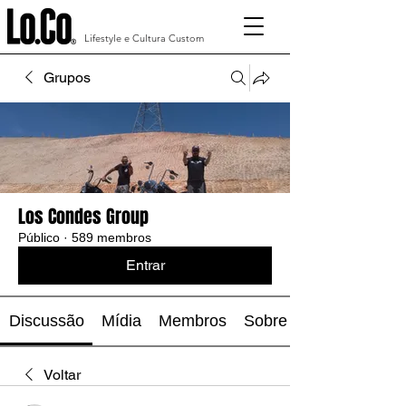
Lifestyle e Cultura Custom
Grupos
Los Condes Group
Público
·
589 membros
Entrar
Discussão
Mídia
Membros
Sobre
Voltar