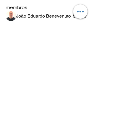
membros
João Eduardo Benevenuto
Seguir
Luís Scheleder
Seguir
Eugênio Negreiros
Seguir
Fabricio Ribeiro
Seguir
Wheligton Dias
Seguir
Ver todos os membros (589)
POLÍTICA
DE