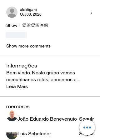
alexfigaro
Oct 03, 2020
Show !  👏🏼👏🏼👊🏼
Like
Show more comments
Informações
Bem vindo. Neste.grupo vamos
comunicar os roles, encontros e
...
Leia Mais
membros
João Eduardo Benevenuto
Seguir
Luís Scheleder
Seguir