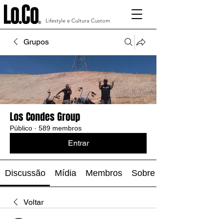
Lifestyle e Cultura Custom
Grupos
Los Condes Group
Público
·
589 membros
Entrar
Discussão
Mídia
Membros
Sobre
Voltar