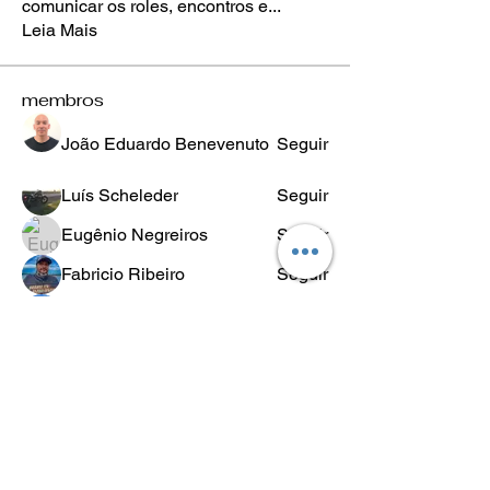
comunicar os roles, encontros e
...
Leia Mais
membros
João Eduardo Benevenuto
Seguir
Luís Scheleder
Seguir
Eugênio Negreiros
Seguir
Fabricio Ribeiro
Seguir
Wheligton Dias
Seguir
Ver todos os membros (589)