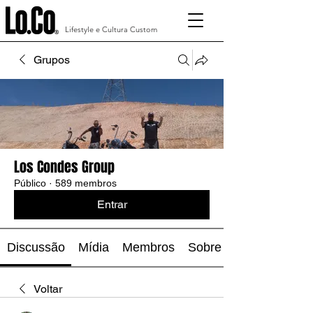
Lifestyle e Cultura Custom
Grupos
Los Condes Group
Público
·
589 membros
Entrar
Discussão
Mídia
Membros
Sobre
Voltar