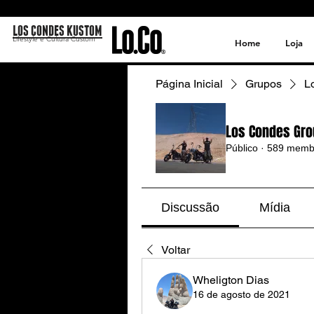
LOS CONDES KUSTOM
Lifestyle e Cultura Custom
Home
Loja
Página Inicial
Grupos
L
Los Condes Gro
Público
·
589 memb
Discussão
Mídia
Voltar
Wheligton Dias
16 de agosto de 2021