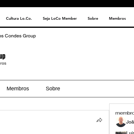
Cultura Lo.Co.
Seja LoCo Member
Sobre
Membros
os Condes Group
up
ros
Membros
Sobre
membr
Joã
Luí