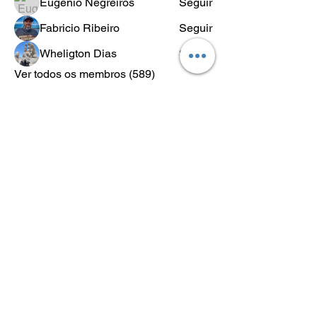
Eugênio Negreiros
Seguir
Fabricio Ribeiro
Seguir
Wheligton Dias
Seguir
Ver todos os membros (589)
POLÍTICA
DE
RETORNO
Lo.Co. é abreviação de Los Condes
Los Condes Kustom - Motos Custom, Roupas e acessórios para
motociclistas.
Lifestyle & Custom Wear
Desde 2018