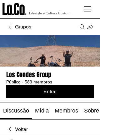
Lifestyle e Cultura Custom
Grupos
Los Condes Group
Público
·
589 membros
Entrar
Discussão
Mídia
Membros
Sobre
Voltar