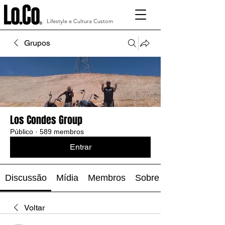
Lifestyle e Cultura Custom
Grupos
Los Condes Group
Público
·
589 membros
Entrar
Discussão
Mídia
Membros
Sobre
Voltar