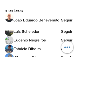
membros
João Eduardo Benevenuto
Seguir
Luís Scheleder
Seguir
Eugênio Negreiros
Seguir
Fabricio Ribeiro
Seguir
Wheligton Dias
Seguir
Ver todos os membros (589)
POLÍTICA