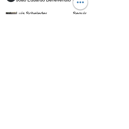
Luís Scheleder
Seguir
Eugênio Negreiros
Seguir
Fabricio Ribeiro
Seguir
Wheligton Dias
Seguir
Ver todos os membros (589)
POLÍTICA
DE
RETORNO
Lo.Co. é abreviação de Los Condes