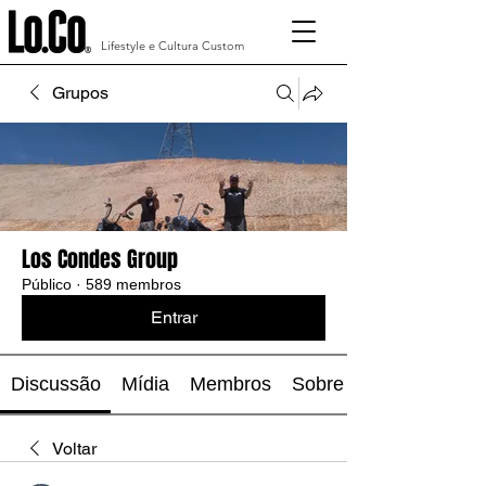
Lifestyle e Cultura Custom
Grupos
Los Condes Group
Público
·
589 membros
Entrar
Discussão
Mídia
Membros
Sobre
Voltar