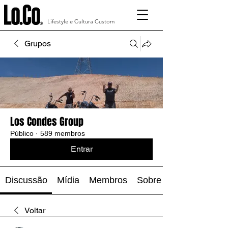
Lifestyle e Cultura Custom
Grupos
Los Condes Group
Público
·
589 membros
Entrar
Discussão
Mídia
Membros
Sobre
Voltar