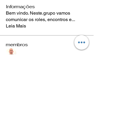
Informações
Bem vindo. Neste.grupo vamos
comunicar os roles, encontros e
...
Leia Mais
membros
João Eduardo Benevenuto
Seguir
Luís Scheleder
Seguir
Eugênio Negreiros
Seguir
Fabricio Ribeiro
Seguir
Wheligton Dias
Seguir
Ver todos os membros (589)