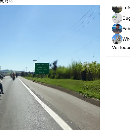
 😜🤘🏻
Luí
Eug
Fab
Whe
Ver todo