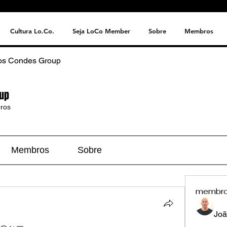
Cultura Lo.Co.
Seja LoCo Member
Sobre
Membros
os Condes Group
up
ros
Membros
Sobre
membr
Joã