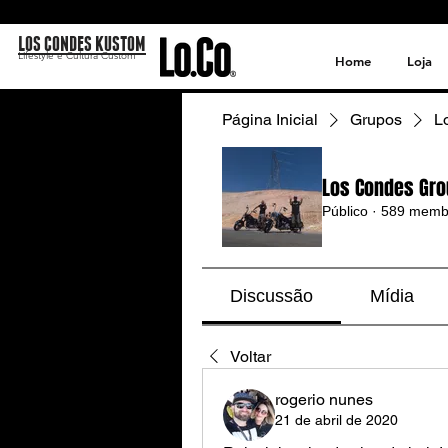
LOS CONDES KUSTOM
Lifestyle e Cultura Custom
Home
Loja
Página Inicial
Grupos
L
Los Condes Gro
Público
·
589 memb
Discussão
Mídia
Voltar
rogerio nunes
21 de abril de 2020