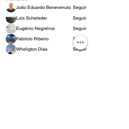
João Eduardo Benevenuto
Seguir
Luís Scheleder
Seguir
Eugênio Negreiros
Seguir
Fabricio Ribeiro
Seguir
Wheligton Dias
Seguir
Ver todos os membros (589)
POLÍTICA
DE
RETORNO