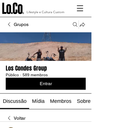
Lifestyle e Cultura Custom
Grupos
Los Condes Group
Público
·
589 membros
Entrar
Discussão
Mídia
Membros
Sobre
Voltar