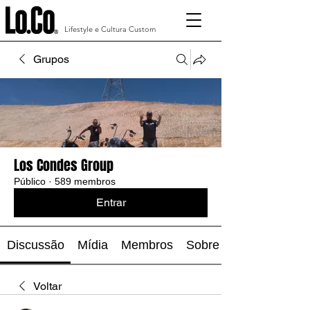
Lifestyle e Cultura Custom
Grupos
Los Condes Group
Público
·
589 membros
Entrar
Discussão
Mídia
Membros
Sobre
Voltar