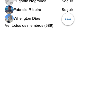
Eugênio Negreiros
Seguir
Fabricio Ribeiro
Seguir
Wheligton Dias
Seguir
Ver todos os membros (589)
POLÍTICA
DE
RETORNO
Lo.Co. é abreviação de Los Condes
Los Condes Kustom - Motos Custom, Roupas e acessórios para
motociclistas.
Lifestyle & Custom Wear
Desde 2018