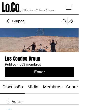
Lifestyle e Cultura Custom
Grupos
Los Condes Group
Público
·
589 membros
Entrar
Discussão
Mídia
Membros
Sobre
Voltar