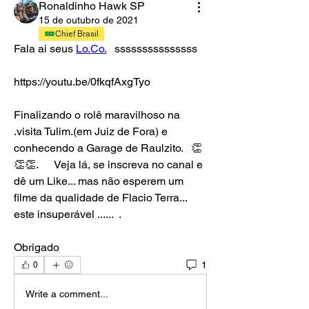
Ronaldinho Hawk SP
15 de outubro de 2021
Chief Brasil
Fala ai seus 
Lo.Co.
   sssssssssssssss
https://youtu.be/0fkqfAxgTyo
Finalizando o rolê maravilhoso na 
.visita Tulim.(em Juiz de Fora) e 
conhecendo a Garage de Raulzito.   👏
👏👏.      Veja lá, se inscreva no canal e 
dê um Like... mas não esperem um 
filme da qualidade de Flacio Terra... 
este insuperável ......  . 
Obrigado
1
0
Write a comment...