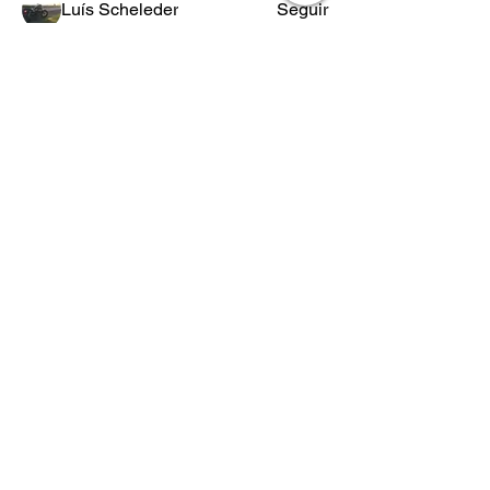
Luís Scheleder
Seguir
Eugênio Negreiros
Seguir
Fabricio Ribeiro
Seguir
Wheligton Dias
Seguir
Ver todos os membros (589)
POLÍTICA
DE
RETORNO
Lo.Co. é abreviação de Los Condes
Los Condes Kustom - Motos Custom, Roupas e acessórios para
motociclistas.
Lifestyle & Custom Wear