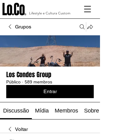
Lifestyle e Cultura Custom
Grupos
Los Condes Group
Público
·
589 membros
Entrar
Discussão
Mídia
Membros
Sobre
Voltar