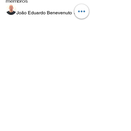
membros
João Eduardo Benevenuto
Seguir
Luís Scheleder
Seguir
Eugênio Negreiros
Seguir
Fabricio Ribeiro
Seguir
Wheligton Dias
Seguir
Ver todos os membros (589)
POLÍTICA
DE