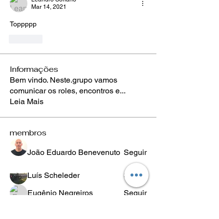
Mar 14, 2021
Toppppp
Like
Informações
Bem vindo. Neste.grupo vamos
comunicar os roles, encontros e
...
Leia Mais
membros
João Eduardo Benevenuto
Seguir
Luís Scheleder
Seguir
Eugênio Negreiros
Seguir
Fabricio Ribeiro
Seguir