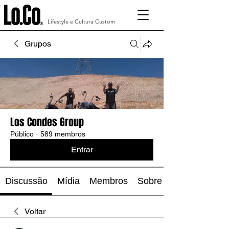
Lifestyle e Cultura Custom
Grupos
Los Condes Group
Público
·
589 membros
Entrar
Discussão
Mídia
Membros
Sobre
Voltar